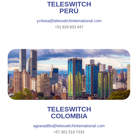
TELESWITCH
PERÚ
yviloria@teleswitchinternational.com
+51 929 833 447
BOGOTÁ
TELESWITCH
COLOMBIA
agranadillo@teleswitchinternational.com
+57 301 519 7333