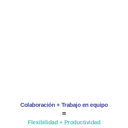
POLY STUDIO E60
Gracias a su zoom 12x,
podrás ver tus reuniones
virtuales hasta el último
detalle.
Colaboración + Trabajo en equipo
=
Flexibilidad + Productividad