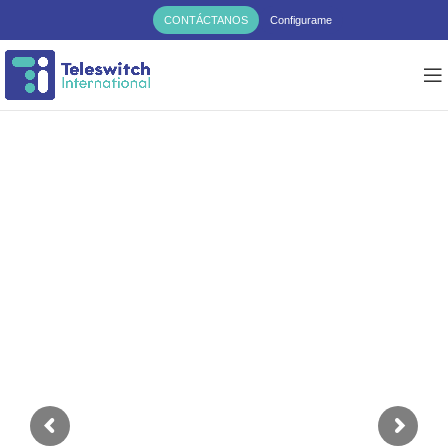
CONTÁCTANOS
Configurame
POLY
STUDIO
X50
ACÉRCATE
MUCHO MÁS